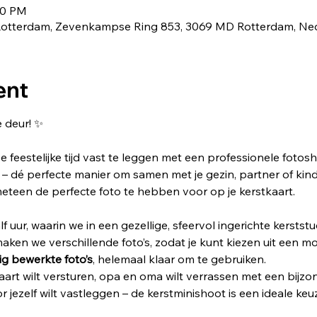
30 PM
in Rotterdam, Zevenkampse Ring 853, 3069 MD Rotterdam, Ne
ent
 deur! ✨
e feestelijke tijd vast te leggen met een professionele fotosh
 – dé perfecte manier om samen met je gezin, partner of kin
eteen de perfecte foto te hebben voor op je kerstkaart.
 uur, waarin we in een gezellige, sfeervol ingerichte kerststu
aken we verschillende foto’s, zodat je kunt kiezen uit een mo
dig bewerkte foto’s
, helemaal klaar om te gebruiken.
tkaart wilt versturen, opa en oma wilt verrassen met een bijz
 jezelf wilt vastleggen – de kerstminishoot is een ideale keu