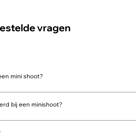
estelde vragen
een mini shoot?
stige kleuren en niet te drukke prints werken vaak het beste o
oshoot worden tegen een witte achtergrond genomen en witte
erd bij een minishoot?
in je mailbox dat je foto's klaar zijn. Vanaf dat moment kan je 
k nog afdrukken ervan bestellen.
?