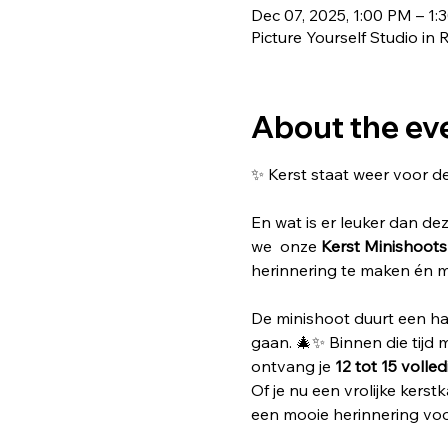
Dec 07, 2025, 1:00 PM – 1:
Picture Yourself Studio 
About the ev
✨ Kerst staat weer voor de
En wat is er leuker dan dez
we  onze 
Kerst Minishoots
herinnering te maken én m
De minishoot duurt een half
gaan. 🎄✨ Binnen die tijd m
ontvang je 
12 tot 15 volle
Of je nu een vrolijke kers
een mooie herinnering voor