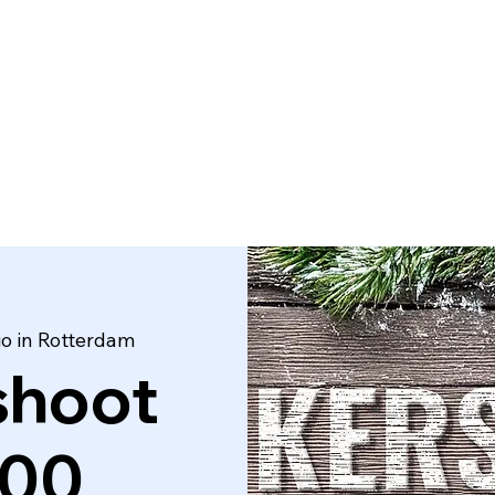
Home
About Us
Contact
Frequently Ask
io in Rotterdam
shoot
:00