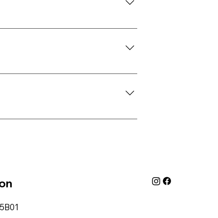
 foto’s krijgt. Wel zorgen we altijd
.
mooie, samenhangende serie.
ion
5B01