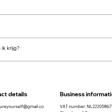
?
odat we snel kunnen werken en iedereen een consistente stijl
 1 à 2 weken na de shoot via een persoonlijke online galerij
 ik krijg?
 de beste beelden voor je, zodat je verzekerd bent van een 
ct details
Business informat
ctureyourself@gmail.co
VAT number: NL22205867