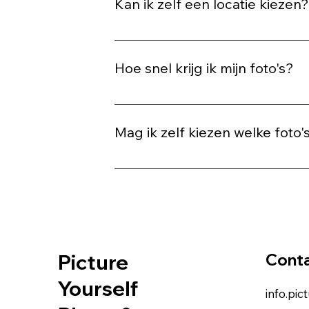
Kan ik zelf een locatie kiezen
Nee, de locatie wordt vooraf bepaald z
voor een mooie, fotogenieke plek.
Hoe snel krijg ik mijn foto's?
Je ontvangt de bewerkte foto's binnen
Mag ik zelf kiezen welke foto's
In de meeste gevallen selecteren wij
Picture
Conta
Yourself
info.pi