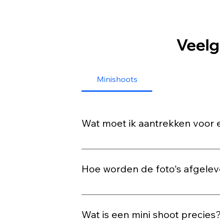
Veelg
Minishoots
Wat moet ik aantrekken voor 
Draag iets waarin jij je goed voelt! Ru
stylingtips vragen. Let op: de studi
Hoe worden de foto's afgelev
Bij een minishoot krijg je een melding 
vorm. Eventueel kan je bij ons dan oo
Wat is een mini shoot precies