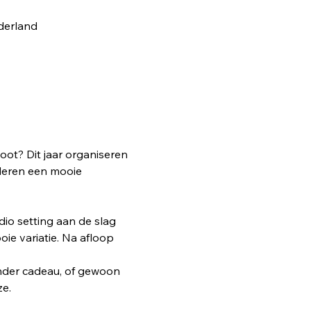
derland
oot? Dit jaar organiseren 
deren een mooie 
dio setting aan de slag 
oie variatie. Na afloop 
onder cadeau, of gewoon 
ze.