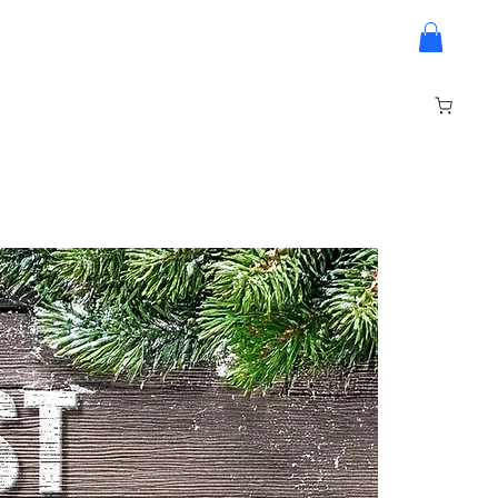
ed Questions
Ledenpagina
Minishoots
Log In