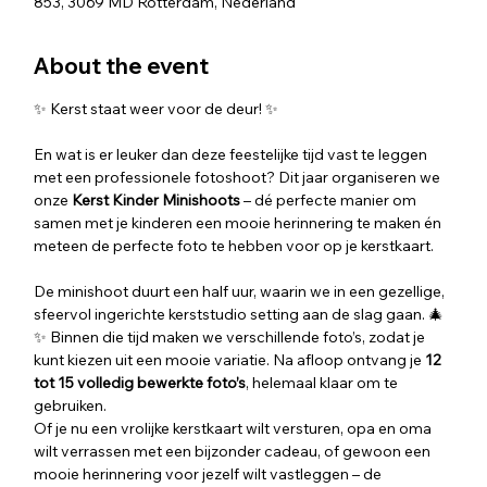
853, 3069 MD Rotterdam, Nederland
About the event
✨ Kerst staat weer voor de deur! ✨
En wat is er leuker dan deze feestelijke tijd vast te leggen 
met een professionele fotoshoot? Dit jaar organiseren we  
onze 
Kerst Kinder Minishoots
 – dé perfecte manier om 
samen met je kinderen een mooie herinnering te maken én 
meteen de perfecte foto te hebben voor op je kerstkaart.
De minishoot duurt een half uur, waarin we in een gezellige, 
sfeervol ingerichte kerststudio setting aan de slag gaan. 🎄
✨ Binnen die tijd maken we verschillende foto’s, zodat je 
kunt kiezen uit een mooie variatie. Na afloop ontvang je 
12 
tot 15 volledig bewerkte foto’s
, helemaal klaar om te 
gebruiken.
Of je nu een vrolijke kerstkaart wilt versturen, opa en oma 
wilt verrassen met een bijzonder cadeau, of gewoon een 
mooie herinnering voor jezelf wilt vastleggen – de 