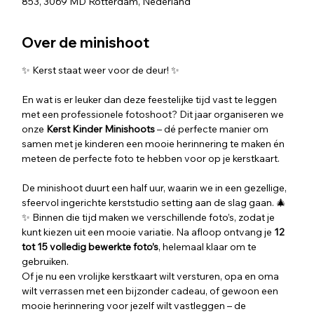
853, 3069 MD Rotterdam, Nederland
Over de minishoot
✨ Kerst staat weer voor de deur! ✨
En wat is er leuker dan deze feestelijke tijd vast te leggen 
met een professionele fotoshoot? Dit jaar organiseren we  
onze 
Kerst Kinder Minishoots
 – dé perfecte manier om 
samen met je kinderen een mooie herinnering te maken én 
meteen de perfecte foto te hebben voor op je kerstkaart.
De minishoot duurt een half uur, waarin we in een gezellige, 
sfeervol ingerichte kerststudio setting aan de slag gaan. 🎄
✨ Binnen die tijd maken we verschillende foto’s, zodat je 
kunt kiezen uit een mooie variatie. Na afloop ontvang je 
12 
tot 15 volledig bewerkte foto’s
, helemaal klaar om te 
gebruiken.
Of je nu een vrolijke kerstkaart wilt versturen, opa en oma 
wilt verrassen met een bijzonder cadeau, of gewoon een 
mooie herinnering voor jezelf wilt vastleggen – de 