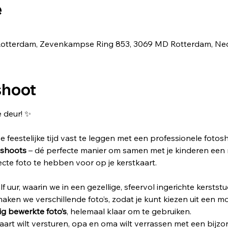
e
in Rotterdam, Zevenkampse Ring 853, 3069 MD Rotterdam, Ne
shoot
 deur! ✨
e feestelijke tijd vast te leggen met een professionele fotos
ishoots
 – dé perfecte manier om samen met je kinderen een 
te foto te hebben voor op je kerstkaart.
 uur, waarin we in een gezellige, sfeervol ingerichte kerststu
aken we verschillende foto’s, zodat je kunt kiezen uit een mo
dig bewerkte foto’s
, helemaal klaar om te gebruiken.
tkaart wilt versturen, opa en oma wilt verrassen met een bij