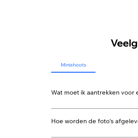
Veelg
Minishoots
Wat moet ik aantrekken voor 
Draag iets waarin jij je goed voelt! Ru
om stylingtips vragen. Let op: de st
Hoe worden de foto's afgelev
Bij een minishoot krijg je een melding 