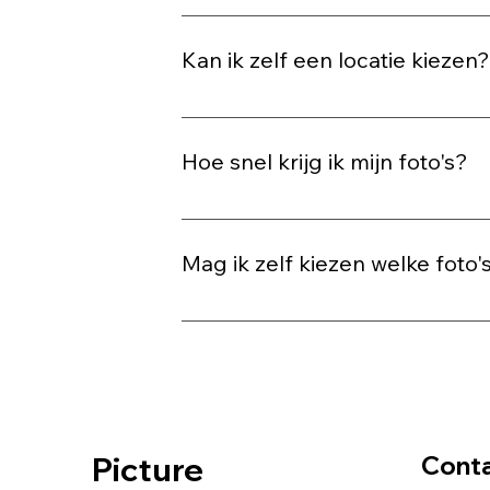
Ja, reserveren is verplicht en je bet
beperkt, dus wees er op tijd bij om jo
Kan ik zelf een locatie kiezen
Nee, de locatie wordt vooraf bepaald z
voor een mooie, fotogenieke plek.
Hoe snel krijg ik mijn foto's?
Je ontvangt de bewerkte foto's binnen
Mag ik zelf kiezen welke foto's
In de meeste gevallen selecteren wij
Picture
Cont