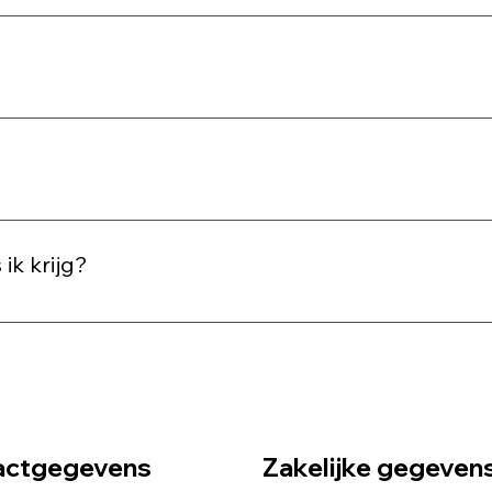
aald meteen bij reservering met iDeal. De mini shoots zijn op
uw plekje te claimen.
?
odat we snel kunnen werken en iedereen een consistente stijl
 1 à 2 weken na de shoot via een persoonlijke online galerij
 ik krijg?
 de beste beelden voor je, zodat je verzekerd bent van een 
actgegevens
Zakelijke gegeven