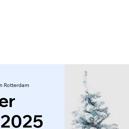
Home
Minishoots
Onze diensten
Blog
 in Rotterdam
er
 2025