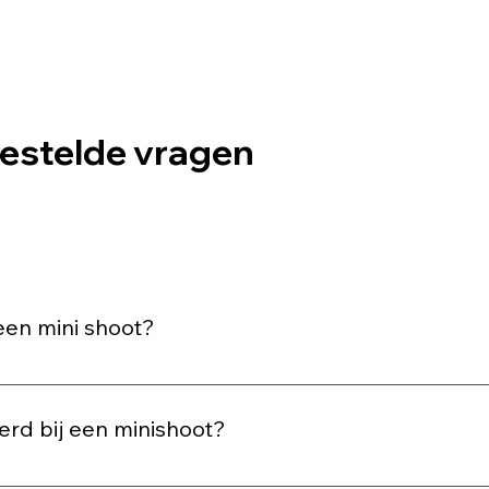
estelde vragen
een mini shoot?
stige kleuren en niet te drukke prints werken vaak het beste op
udioshoot worden tegen een witte achtergrond genomen en w
erd bij een minishoot?
in je mailbox dat je foto's klaar zijn. Vanaf dat moment kan je