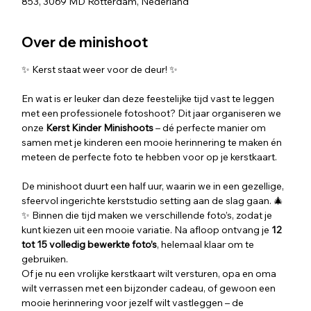
853, 3069 MD Rotterdam, Nederland
Over de minishoot
✨ Kerst staat weer voor de deur! ✨
En wat is er leuker dan deze feestelijke tijd vast te leggen 
met een professionele fotoshoot? Dit jaar organiseren we  
onze 
Kerst Kinder Minishoots
 – dé perfecte manier om 
samen met je kinderen een mooie herinnering te maken én 
meteen de perfecte foto te hebben voor op je kerstkaart.
De minishoot duurt een half uur, waarin we in een gezellige, 
sfeervol ingerichte kerststudio setting aan de slag gaan. 🎄
✨ Binnen die tijd maken we verschillende foto’s, zodat je 
kunt kiezen uit een mooie variatie. Na afloop ontvang je 
12 
tot 15 volledig bewerkte foto’s
, helemaal klaar om te 
gebruiken.
Of je nu een vrolijke kerstkaart wilt versturen, opa en oma 
wilt verrassen met een bijzonder cadeau, of gewoon een 
mooie herinnering voor jezelf wilt vastleggen – de 