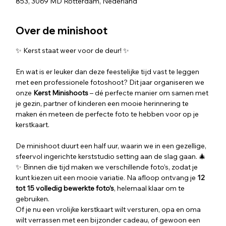
853, 3069 MD Rotterdam, Nederland
Over de minishoot
✨ Kerst staat weer voor de deur! ✨
En wat is er leuker dan deze feestelijke tijd vast te leggen 
met een professionele fotoshoot? Dit jaar organiseren we  
onze 
Kerst Minishoots
 – dé perfecte manier om samen met 
je gezin, partner of kinderen een mooie herinnering te 
maken én meteen de perfecte foto te hebben voor op je 
kerstkaart.
De minishoot duurt een half uur, waarin we in een gezellige, 
sfeervol ingerichte kerststudio setting aan de slag gaan. 🎄
✨ Binnen die tijd maken we verschillende foto’s, zodat je 
kunt kiezen uit een mooie variatie. Na afloop ontvang je 
12 
tot 15 volledig bewerkte foto’s
, helemaal klaar om te 
gebruiken.
Of je nu een vrolijke kerstkaart wilt versturen, opa en oma 
wilt verrassen met een bijzonder cadeau, of gewoon een 