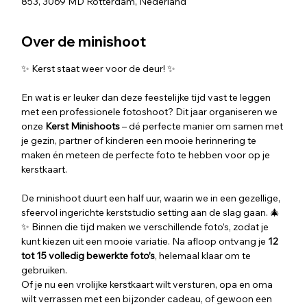
853, 3069 MD Rotterdam, Nederland
Over de minishoot
✨ Kerst staat weer voor de deur! ✨
En wat is er leuker dan deze feestelijke tijd vast te leggen 
met een professionele fotoshoot? Dit jaar organiseren we  
onze 
Kerst Minishoots
 – dé perfecte manier om samen met 
je gezin, partner of kinderen een mooie herinnering te 
maken én meteen de perfecte foto te hebben voor op je 
kerstkaart.
De minishoot duurt een half uur, waarin we in een gezellige, 
sfeervol ingerichte kerststudio setting aan de slag gaan. 🎄
✨ Binnen die tijd maken we verschillende foto’s, zodat je 
kunt kiezen uit een mooie variatie. Na afloop ontvang je 
12 
tot 15 volledig bewerkte foto’s
, helemaal klaar om te 
gebruiken.
Of je nu een vrolijke kerstkaart wilt versturen, opa en oma 
wilt verrassen met een bijzonder cadeau, of gewoon een 