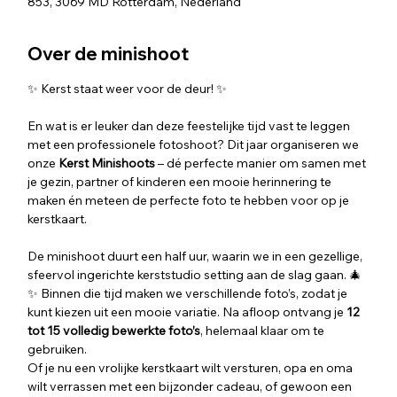
853, 3069 MD Rotterdam, Nederland
Over de minishoot
✨ Kerst staat weer voor de deur! ✨
En wat is er leuker dan deze feestelijke tijd vast te leggen 
met een professionele fotoshoot? Dit jaar organiseren we  
onze 
Kerst Minishoots
 – dé perfecte manier om samen met 
je gezin, partner of kinderen een mooie herinnering te 
maken én meteen de perfecte foto te hebben voor op je 
kerstkaart.
De minishoot duurt een half uur, waarin we in een gezellige, 
sfeervol ingerichte kerststudio setting aan de slag gaan. 🎄
✨ Binnen die tijd maken we verschillende foto’s, zodat je 
kunt kiezen uit een mooie variatie. Na afloop ontvang je 
12 
tot 15 volledig bewerkte foto’s
, helemaal klaar om te 
gebruiken.
Of je nu een vrolijke kerstkaart wilt versturen, opa en oma 
wilt verrassen met een bijzonder cadeau, of gewoon een 