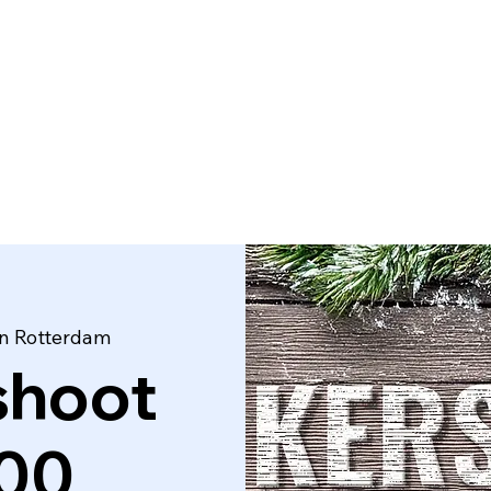
Home
Minishoots
Onze diensten
Blog
 in Rotterdam
shoot
:00