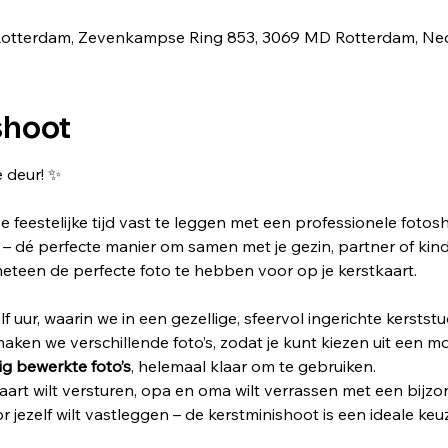
in Rotterdam, Zevenkampse Ring 853, 3069 MD Rotterdam, Ne
shoot
 deur! ✨
e feestelijke tijd vast te leggen met een professionele fotos
 – dé perfecte manier om samen met je gezin, partner of kin
eteen de perfecte foto te hebben voor op je kerstkaart.
 uur, waarin we in een gezellige, sfeervol ingerichte kerststu
aken we verschillende foto’s, zodat je kunt kiezen uit een mo
dig bewerkte foto’s
, helemaal klaar om te gebruiken.
tkaart wilt versturen, opa en oma wilt verrassen met een bij
 jezelf wilt vastleggen – de kerstminishoot is een ideale keu