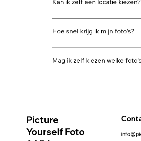
Kan ik zelf een locatie kiezen
Nee, de locatie wordt vooraf bepaald z
voor een mooie, fotogenieke plek.
Hoe snel krijg ik mijn foto's?
Je ontvangt de bewerkte foto's binnen
Mag ik zelf kiezen welke foto's
In de meeste gevallen selecteren wij
Picture
Cont
Yourself Foto
info@pi