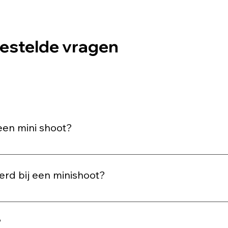
estelde vragen
een mini shoot?
stige kleuren en niet te drukke prints werken vaak het beste op
udioshoot worden tegen een witte achtergrond genomen en w
erd bij een minishoot?
in je mailbox dat je foto's klaar zijn. Vanaf dat moment kan je
ns dan ook nog afdrukken ervan bestellen.
?