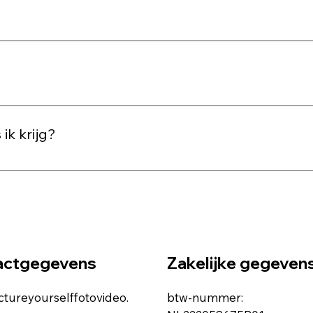
?
odat we snel kunnen werken en iedereen een consistente stijl
 1 à 2 weken na de shoot via een persoonlijke online galerij
 ik krijg?
 de beste beelden voor je, zodat je verzekerd bent van een 
actgegevens
Zakelijke gegeven
ctureyourselffotovideo.
btw-nummer: