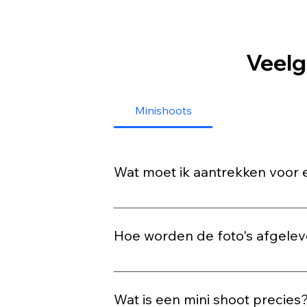
Veelg
Minishoots
Wat moet ik aantrekken voor 
Draag iets waarin jij je goed voelt! Ru
om stylingtips vragen. Let op: de st
Hoe worden de foto's afgelev
Bij een minishoot krijg je een melding 
digitale vorm. Eventueel kan je bij o
Wat is een mini shoot precies