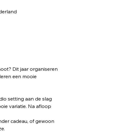
derland
hoot? Dit jaar organiseren 
deren een mooie 
dio setting aan de slag 
oie variatie. Na afloop 
zonder cadeau, of gewoon 
ze.