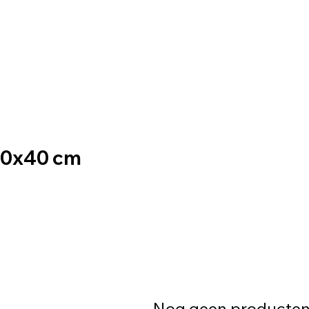
Home
Minishoots
Onze diensten
Blog
30x40 cm
Nog geen producten.