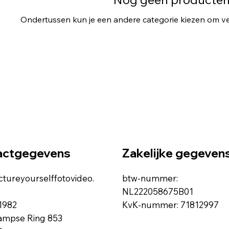
Ondertussen kun je een andere categorie kiezen om ve
actgegevens
Zakelijke gegeven
ctureyourselffotovideo.
btw-nummer:
NL222058675B01
1982
KvK-nummer: 71812997
ampse Ring 853