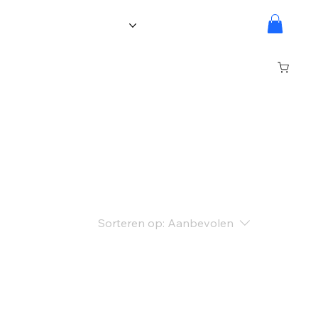
Ledenpagina
Over Ons
Inloggen
Sorteren op:
Aanbevolen
..