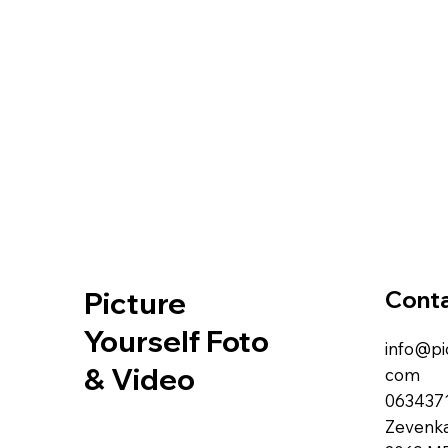
Picture
Cont
Yourself Foto
info@pi
& Video
com
063437
Zevenk