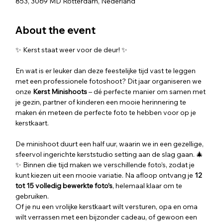
853, 3069 MD Rotterdam, Nederland
About the event
✨ Kerst staat weer voor de deur! ✨
En wat is er leuker dan deze feestelijke tijd vast te leggen 
met een professionele fotoshoot? Dit jaar organiseren we  
onze 
Kerst Minishoots
 – dé perfecte manier om samen met 
je gezin, partner of kinderen een mooie herinnering te 
maken én meteen de perfecte foto te hebben voor op je 
kerstkaart.
De minishoot duurt een half uur, waarin we in een gezellige, 
sfeervol ingerichte kerststudio setting aan de slag gaan. 🎄
✨ Binnen die tijd maken we verschillende foto’s, zodat je 
kunt kiezen uit een mooie variatie. Na afloop ontvang je 
12 
tot 15 volledig bewerkte foto’s
, helemaal klaar om te 
gebruiken.
Of je nu een vrolijke kerstkaart wilt versturen, opa en oma 
wilt verrassen met een bijzonder cadeau, of gewoon een 