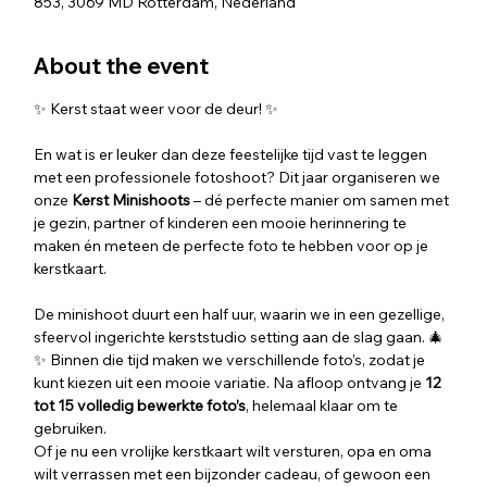
853, 3069 MD Rotterdam, Nederland
About the event
✨ Kerst staat weer voor de deur! ✨
En wat is er leuker dan deze feestelijke tijd vast te leggen 
met een professionele fotoshoot? Dit jaar organiseren we  
onze 
Kerst Minishoots
 – dé perfecte manier om samen met 
je gezin, partner of kinderen een mooie herinnering te 
maken én meteen de perfecte foto te hebben voor op je 
kerstkaart.
De minishoot duurt een half uur, waarin we in een gezellige, 
sfeervol ingerichte kerststudio setting aan de slag gaan. 🎄
✨ Binnen die tijd maken we verschillende foto’s, zodat je 
kunt kiezen uit een mooie variatie. Na afloop ontvang je 
12 
tot 15 volledig bewerkte foto’s
, helemaal klaar om te 
gebruiken.
Of je nu een vrolijke kerstkaart wilt versturen, opa en oma 
wilt verrassen met een bijzonder cadeau, of gewoon een 