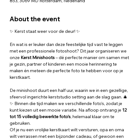
853, 3069 MD Rotterdam, Nederland
About the event
✨ Kerst staat weer voor de deur! ✨
En wat is er leuker dan deze feestelijke tijd vast te leggen 
met een professionele fotoshoot? Dit jaar organiseren we  
onze 
Kerst Minishoots
 – dé perfecte manier om samen met 
je gezin, partner of kinderen een mooie herinnering te 
maken én meteen de perfecte foto te hebben voor op je 
kerstkaart.
De minishoot duurt een half uur, waarin we in een gezellige, 
sfeervol ingerichte kerststudio setting aan de slag gaan. 🎄
✨ Binnen die tijd maken we verschillende foto’s, zodat je 
kunt kiezen uit een mooie variatie. Na afloop ontvang je 
12 
tot 15 volledig bewerkte foto’s
, helemaal klaar om te 
gebruiken.
Of je nu een vrolijke kerstkaart wilt versturen, opa en oma 
wilt verrassen met een bijzonder cadeau, of gewoon een 