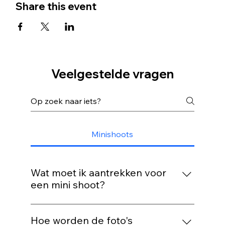
Share this event
Veelgestelde vragen
Minishoots
Wat moet ik aantrekken voor
een mini shoot?
Draag iets waarin jij je goed voelt! Rustige
kleuren en niet te drukke prints werken
Hoe worden de foto's