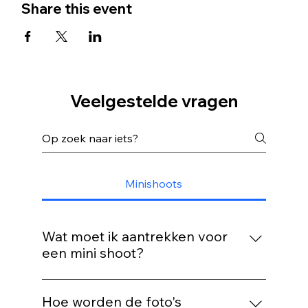
Share this event
Veelgestelde vragen
Minishoots
Wat moet ik aantrekken voor
een mini shoot?
Draag iets waarin jij je goed voelt! Rustige
kleuren en niet te drukke prints werken
Hoe worden de foto's