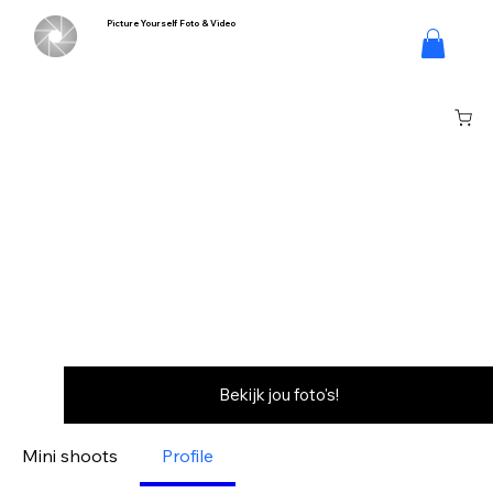
Picture Yourself Foto & Video
Inloggen
Bekijk jou foto's!
Mini shoots
Profile