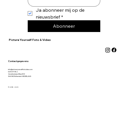
Ja abonneer mij op de 
nieuwsbrief
*
Abonneer
Picture Yourself Foto & Video
Contactgegevens
info@pictureyourselffotovideo.com
0634371982
Zevenkampse Ring 853
3069 MD Rotterdam
NEDERLAND
© 2018 - 2025