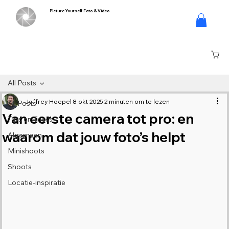
Picture Yourself Foto & Video
Inloggen
All Posts
Jeffrey Hoepel
8 okt 2025
2 minuten om te lezen
All Posts
Van eerste camera tot pro: en
Tips en Tricks
waarom dat jouw foto’s helpt
Algemeen
Minishoots
Shoots
Locatie-inspiratie