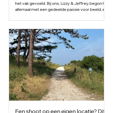
het vak gevoeld. Bij ons, Lizzy & Jeffrey, begon het
allemaal met een gedeelde passie voor beeld, een
creatieve opleiding, en… een schoolopdracht. Wat
in eerste instantie een fictief schoolproject leek,
groeide uit tot iets waar we vandaag nog steeds
elke dag met hart en ziel aan werken: Picture
Yourself Foto & Video.
Een shoot op een eigen locatie? Dit is