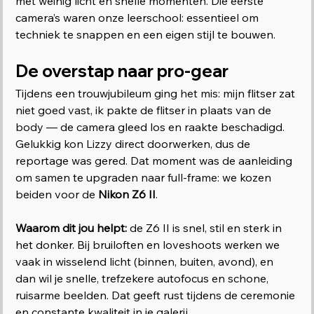
met weinig licht en snelle momenten. Die eerste 
camera’s waren onze leerschool: essentieel om 
techniek te snappen en een eigen stijl te bouwen.
De overstap naar pro-gear
Tijdens een trouwjubileum ging het mis: mijn flitser zat 
niet goed vast, ik pakte de flitser in plaats van de 
body — de camera gleed los en raakte beschadigd. 
Gelukkig kon Lizzy direct doorwerken, dus de 
reportage was gered. Dat moment was de aanleiding 
om samen te upgraden naar full-frame: we kozen 
beiden voor de 
Nikon Z6 II
.
Waarom dit jou helpt:
 de Z6 II is snel, stil en sterk in 
het donker. Bij bruiloften en loveshoots werken we 
vaak in wisselend licht (binnen, buiten, avond), en 
dan wil je snelle, trefzekere autofocus en schone, 
ruisarme beelden. Dat geeft rust tijdens de ceremonie 
en constante kwaliteit in je galerij.